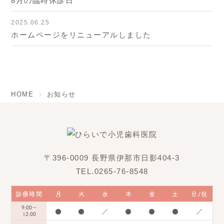
8月の臨時休診日
2025.06.25
ホームページをリニューアルしました
HOME
お知らせ
〒396-0009 長野県伊那市日影404-3
TEL.0265-76-8548
診療時間
月
火
水
木
金
土
日/祝
9:00～
●
●
／
●
●
●
／
12:00